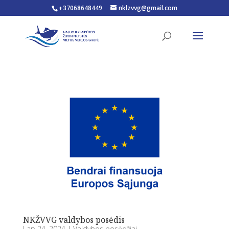
+37068648449
nklzvvg@gmail.com
Open toolbar
NKŽVVG valdybos posėdis
Lap 24, 2024
|
Valdybos posėdžiai