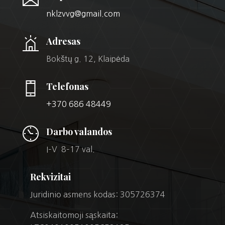
nklzvvg@gmail.com
Adresas
Bokštų g. 12, Klaipėda
Telefonas
+370 686 48449
Darbo valandos
I–V 8–17 val.
Rekvizitai
Juridinio asmens kodas: 305726374
Atsiskaitomoji sąskaita: