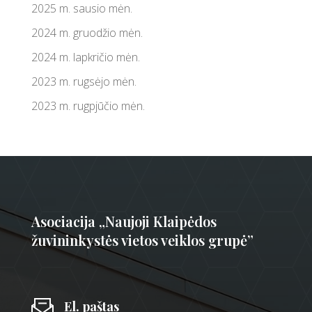
2025 m. sausio mėn.
2024 m. gruodžio mėn.
2024 m. lapkričio mėn.
2023 m. rugsėjo mėn.
2023 m. rugpjūčio mėn.
Asociacija „Naujoji Klaipėdos
žuvininkystės vietos veiklos grupė”
El. paštas