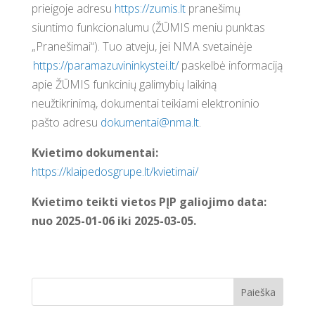
prieigoje adresu
https://zumis.lt
pranešimų
siuntimo funkcionalumu (ŽŪMIS meniu punktas
„Pranešimai“). Tuo atveju, jei NMA svetainėje
https://paramazuvininkystei.lt/
paskelbė informaciją
apie ŽŪMIS funkcinių galimybių laikiną
neužtikrinimą, dokumentai teikiami elektroninio
pašto adresu
dokumentai@nma.lt
.
Kvietimo dokumentai:
https://klaipedosgrupe.lt/kvietimai/
Kvietimo teikti vietos PĮP galiojimo data:
nuo 2025-01-06 iki 2025-03-05.
Paieška