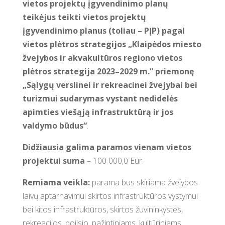
vietos projektų įgyvendinimo planų
teikėjus teikti vietos projektų
įgyvendinimo planus (toliau – PĮP) pagal
vietos plėtros strategijos „Klaipėdos miesto
žvejybos ir akvakultūros regiono vietos
plėtros strategija 2023–2029 m.“
priemonę
„Sąlygų verslinei ir rekreacinei žvejybai bei
turizmui sudarymas vystant nedidelės
apimties viešąją infrastruktūrą ir jos
valdymo būdus“
.
Didžiausia galima paramos vienam vietos
projektui suma
– 100 000,0 Eur.
Remiama veikla:
parama bus skiriama žvejybos
laivų aptarnavimui skirtos infrastruktūros vystymui
bei kitos infrastruktūros, skirtos žuvininkystės,
rekreacijos, poilsio, pažintiniams, kultūriniams