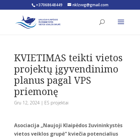
+37068648449
nklzvvg@gmail.com
Open toolbar
KVIETIMAS teikti vietos
projektų įgyvendinimo
planus pagal VPS
priemonę
Gru 12, 2024
|
ES projektai
Asociacija „Naujoji Klaipėdos žuvininkystės
vietos veiklos grupė“ kviečia potencialius