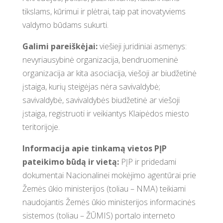
tikslams, kūrimui ir plėtrai, taip pat inovatyviems
valdymo būdams sukurti.
Galimi pareiškėjai:
viešieji juridiniai asmenys:
nevyriausybinė organizacija, bendruomeninė
organizacija ar kita asociacija, viešoji ar biudžetinė
įstaiga, kurių steigėjas nėra savivaldybė;
savivaldybė, savivaldybės biudžetinė ar viešoji
įstaiga, registruoti ir veikiantys Klaipėdos miesto
teritorijoje.
Informacija apie tinkamą vietos PĮP
pateikimo būdą ir vietą:
PĮP ir pridedami
dokumentai Nacionalinei mokėjimo agentūrai prie
Žemės ūkio ministerijos (toliau – NMA) teikiami
naudojantis Žemės ūkio ministerijos informacinės
sistemos (toliau – ŽŪMIS) portalo interneto