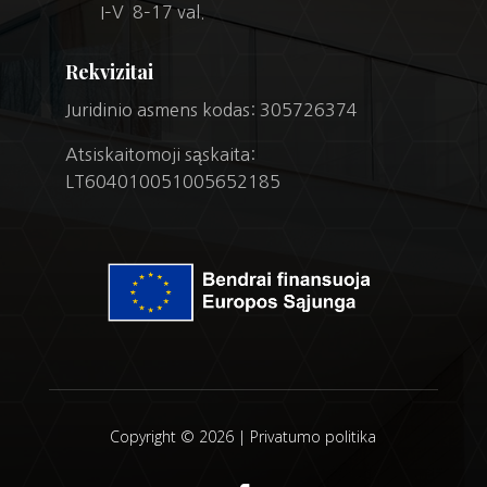
I–V 8–17 val.
Rekvizitai
Juridinio asmens kodas: 305726374
Atsiskaitomoji sąskaita:
LT604010051005652185
Copyright © 2026 |
Privatumo politika