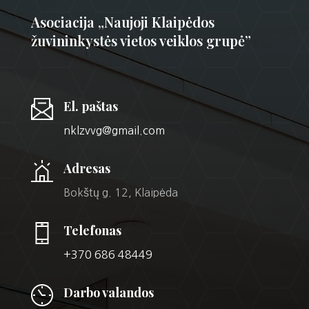
Asociacija „Naujoji Klaipėdos
žuvininkystės vietos veiklos grupė”
El. paštas
nklzvvg@gmail.com
Adresas
Bokštų g. 12, Klaipėda
Telefonas
+370 686 48449
Darbo valandos