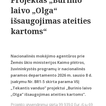
laivo „Olga“
išsaugojimas ateities
kartoms“
Nacionalinės mokėjimo agentūros prie
Žemės ūkio ministerijos Kaimo plėtros,
žuvininkystės programų ir nacionalinės
paramos departamento 2026 m. sausio 8 d.
įsakymu Nr. BR1-5 skirta parama VšĮ
„Tekantis vanduo“
projektui „Burinio laivo
„Olga“ išsaugojimas ateities kartoms“
.
Projekto įgyvendinimui skirta 99 939,0 Eur, iš jų 69