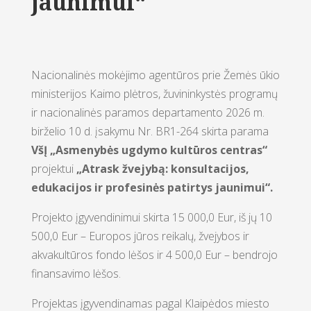
jaunimui“
Nacionalinės mokėjimo agentūros prie Žemės ūkio
ministerijos Kaimo plėtros, žuvininkystės programų
ir nacionalinės paramos departamento 2026 m.
birželio 10 d. įsakymu Nr. BR1-264 skirta parama
VšĮ „Asmenybės ugdymo kultūros centras“
projektui
„Atrask žvejybą: konsultacijos,
edukacijos ir profesinės patirtys jaunimui“
.
Projekto įgyvendinimui skirta 15 000,0 Eur, iš jų 10
500,0 Eur – Europos jūros reikalų, žvejybos ir
akvakultūros fondo lėšos ir 4 500,0 Eur – bendrojo
finansavimo lėšos.
Projektas įgyvendinamas pagal Klaipėdos miesto