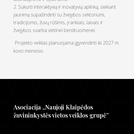
Sukurti interaktyvią ir inovatyvią aplinką, siekiant
jaunimą supažindinti su žvejybos sektoriumi,
tradicijomis, žuvų rūšimis, įrankiais, laivais ir
žvejybos svarba vietinei bendruomenei.
Projekto veiklas planuojama įgyvendinti iki 2027 m.
kovo mėnesio.
Asociacija „Naujoji Klaipėdos
žuvininkystės vietos veiklos grupė”