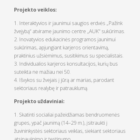
Projekto veiklos:
Interaktyvios ir jaunimui saugios erdvės „Pažink
žvejybą“ atvirame jaunimo centre „AUK“ sukūrimas.
Inovatyvios edukacinės programos jaunimui
sukūrimas, apjungiant karjeros orientavimą,
praktinius užsiėmimus, susitikimus su specialistais.
Individualios karjeros konsultacijos, kurių bus
suteikta ne mažiau nei 50.
Išvykos su žvejais į jūrą ar marias, parodant
sektoriaus realybę ir patrauklumą.
Projekto uždaviniai:
Skatinti socialiai pažeidžiamas bendruomenės
grupes, ypač jaunimą (14–29 m.), įsitraukti į
žuvininkystės sektoriaus veiklas, siekiant sektoriaus
atsinaujinimo ir tęstinumo.