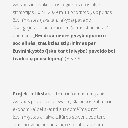
žvejybos ir akvakultūros regiono vietos plėtros
strategijos 2023–2029 m. III prioriteto „Klaipėdos
žuvininkystės (įskaitant laivybą) paveldo
išsaugojimas ir bendruomeniškumo stiprinimas“
priemonę „
Bendruomenės gyvybingumo ir
socialinės įtraukties stiprinimas per
žuvininkystės (įskaitant laivybą) paveldo bei
tradicijų puoselėjimą
“ (BIVP-5).
Projekto tikslas
– didinti informuotumą apie
žvejybos profesiją, jos svarbą Klaipėdos kultūrai ir
ekonomikai bei skatinti susidomėjimą dirbti
žuvininkystės ar akvakultūros sektoriuose tarp
jaunimo, ypač priklausančio socialiai jautrioms