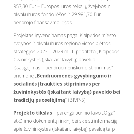
957,30 Eur – Europos jūros reikalų, žvejybos ir
akvakultūros fondo lėšos ir 29 981,70 Eur –
bendrojo finansavimo lėšos.
Projektas įgyvendinamas pagal Klaipėdos miesto
žvejybos ir akvakultūros regiono vietos plėtros
strategijos 2023 – 2029 m. III prioriteto „Klaipėdos
žuvininkystės (įskaitant laivybą) paveldo
išsaugojimas ir bendruomeniškumo stiprinimas“
priemonę „
Bendruomenės gyvybingumo ir
socialinės įtraukties stiprinimas per
žuvininkystės (įskaitant laivybą) paveldo bei
tradicijų puoselėjimą
“ (BIVP-5).
Projekto tikslas
– parengti burinio laivo „Olga“
atkūrimo dokumentų rinkinį bei skleisti informaciją
apie žuvininkystės (įskaitant laivybą) paveldą tarp