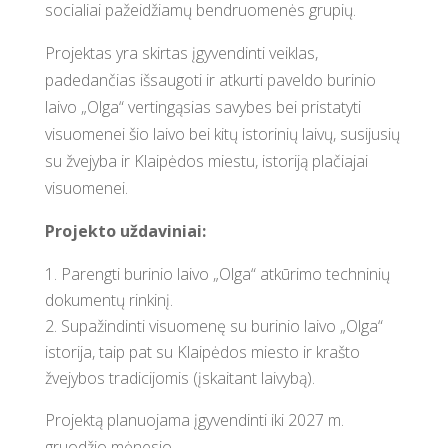
socialiai pažeidžiamų bendruomenės grupių.
Projektas yra skirtas įgyvendinti veiklas,
padedančias išsaugoti ir atkurti paveldo burinio
laivo „Olga“ vertingąsias savybes bei pristatyti
visuomenei šio laivo bei kitų istorinių laivų, susijusių
su žvejyba ir Klaipėdos miestu, istoriją plačiajai
visuomenei.
Projekto uždaviniai:
Parengti burinio laivo „Olga“ atkūrimo techninių
dokumentų rinkinį.
Supažindinti visuomenę su burinio laivo „Olga“
istorija, taip pat su Klaipėdos miesto ir krašto
žvejybos tradicijomis (įskaitant laivybą).
Projektą planuojama įgyvendinti iki 2027 m.
gruodžio mėnesio.