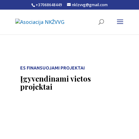
+37068648449
nklzvvg@gmail.com
Open toolbar
ES FINANSUOJAMI PROJEKTAI
Įgyvendinami vietos
projektai