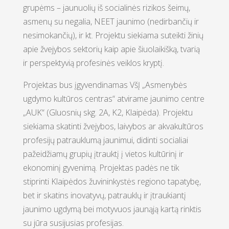
grupėms – jaunuolių iš socialinės rizikos šeimų,
asmenų su negalia, NEET jaunimo (nedirbančių ir
nesimokančių), ir kt. Projektu siekiama suteikti žinių
apie žvejybos sektorių kaip apie šiuolaikišką, tvarią
ir perspektyvią profesinės veiklos kryptį.
Projektas bus įgyvendinamas VšĮ „Asmenybės
ugdymo kultūros centras“ atvirame jaunimo centre
„AUK“ (Gluosnių skg. 2A, K2, Klaipėda). Projektu
siekiama skatinti žvejybos, laivybos ar akvakultūros
profesijų patrauklumą jaunimui, didinti socialiai
pažeidžiamų grupių įtrauktį į vietos kultūrinį ir
ekonominį gyvenimą. Projektas padės ne tik
stiprinti Klaipėdos žuvininkystės regiono tapatybę,
bet ir skatins inovatyvų, patrauklų ir įtraukiantį
jaunimo ugdymą bei motyvuos jaunąją kartą rinktis
su jūra susijusias profesijas.