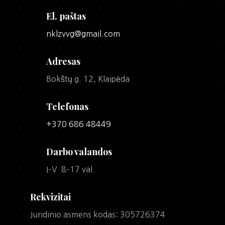
El. paštas
nklzvvg@gmail.com
Adresas
Bokštų g. 12, Klaipėda
Telefonas
+370 686 48449
Darbo valandos
I–V 8–17 val.
Rekvizitai
Juridinio asmens kodas: 305726374