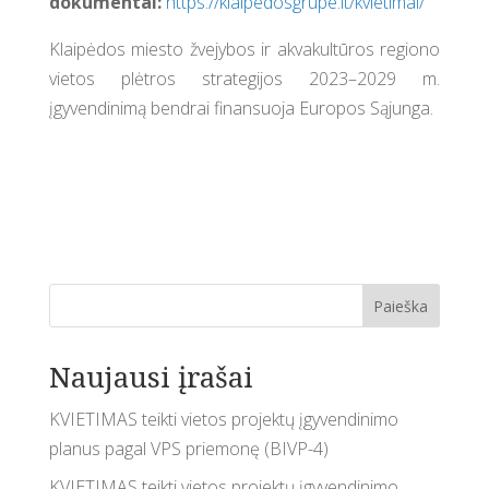
dokumentai:
https://klaipedosgrupe.lt/kvietimai/
Klaipėdos miesto žvejybos ir akvakultūros regiono
vietos plėtros strategijos 2023–2029 m.
įgyvendinimą bendrai finansuoja Europos Sąjunga.
Paieška
Naujausi įrašai
KVIETIMAS teikti vietos projektų įgyvendinimo
planus pagal VPS priemonę (BIVP-4)
KVIETIMAS teikti vietos projektų įgyvendinimo