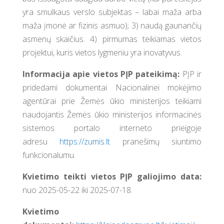
yra smulkaus verslo subjektas – labai maža arba
maža įmonė ar fizinis asmuo); 3) naudą gaunančių
asmenų skaičius. 4) pirmumas teikiamas vietos
projektui, kuris vietos lygmeniu yra inovatyvus.
Informacija apie vietos PĮP pateikimą:
PĮP ir
pridedami dokumentai Nacionalinei mokėjimo
agentūrai prie Žemės ūkio ministerijos teikiami
naudojantis Žemės ūkio ministerijos informacinės
sistemos portalo interneto prieigoje
adresu
https://zumis.lt
pranešimų siuntimo
funkcionalumu.
Kvietimo teikti vietos PĮP galiojimo data:
nuo 2025-05-22 iki 2025-07-18.
Kvietimo