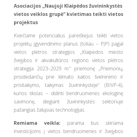
Asociacijos „Naujoji Klaipėdos žuvininkystės
vietos veiklos grupė“ kvietimas teikti vietos
projektus
Kviečiame potencialius pareiškėjus teikti vietos
projektų įgyvendinimo planus (toliau – PĮP) pagal
vietos plėtros strategijos „Klaipėdos miesto
žvejybos ir akvakultūros regiono vietos plėtros
strategija 2023–2029 m.“ priemonę ,,Priemonių,
prisidedančių prie klimato kaitos švelninimo ir
prisitaikymo, taikymas žuvininkystėje“ (BIVP-4),
kurios tikslas – didinti bendruomenės ekologinę
savimonę, diegiant žuvininkystės sektoriuje
pažangias žaliąsias technologijas.
Remiama veikla:
parama bus skiriama
investicijoms į vietos bendruomenės ir žvejybos