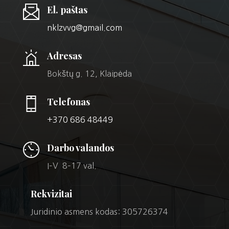
El. paštas
nklzvvg@gmail.com
Adresas
Bokštų g. 12, Klaipėda
Telefonas
+370 686 48449
Darbo valandos
I–V 8–17 val.
Rekvizitai
Juridinio asmens kodas: 305726374