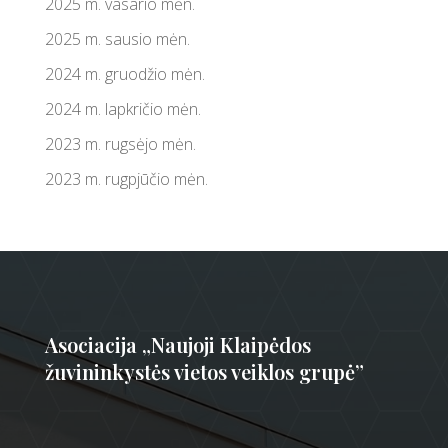
2025 m. vasario mėn.
2025 m. sausio mėn.
2024 m. gruodžio mėn.
2024 m. lapkričio mėn.
2023 m. rugsėjo mėn.
2023 m. rugpjūčio mėn.
Asociacija „Naujoji Klaipėdos
žuvininkystės vietos veiklos grupė”