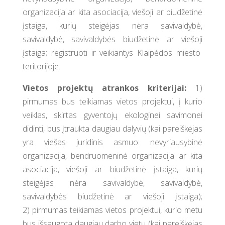
organizacija ar kita asociacija, viešoji ar biudžetinė
įstaiga, kurių steigėjas nėra savivaldybė,
savivaldybė, savivaldybės biudžetinė ar viešoji
įstaiga; registruoti ir veikiantys Klaipėdos miesto
teritorijoje.
Vietos projektų atrankos kriterijai:
1)
pirmumas bus teikiamas vietos projektui, į kurio
veiklas, skirtas gyventojų ekologinei savimonei
didinti, bus įtraukta daugiau dalyvių (kai pareiškėjas
yra viešas juridinis asmuo: nevyriausybinė
organizacija, bendruomeninė organizacija ar kita
asociacija, viešoji ar biudžetinė įstaiga, kurių
steigėjas nėra savivaldybė, savivaldybė,
savivaldybės biudžetinė ar viešoji įstaiga);
2) pirmumas teikiamas vietos projektui, kurio metu
bus išsaugota daugiau darbo vietų (kai pareiškėjas