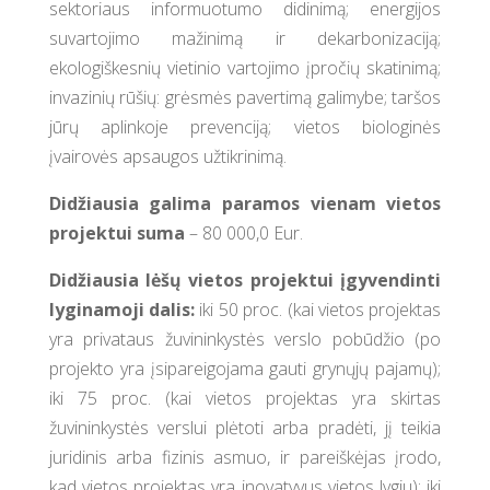
sektoriaus informuotumo didinimą; energijos
suvartojimo mažinimą ir dekarbonizaciją;
ekologiškesnių vietinio vartojimo įpročių skatinimą;
invazinių rūšių: grėsmės pavertimą galimybe; taršos
jūrų aplinkoje prevenciją; vietos biologinės
įvairovės apsaugos užtikrinimą.
Didžiausia galima paramos vienam vietos
projektui suma
– 80 000,0 Eur.
Didžiausia lėšų vietos projektui įgyvendinti
lyginamoji dalis:
iki 50 proc. (kai vietos projektas
yra privataus žuvininkystės verslo pobūdžio (po
projekto yra įsipareigojama gauti grynųjų pajamų);
iki 75 proc. (kai vietos projektas yra skirtas
žuvininkystės verslui plėtoti arba pradėti, jį teikia
juridinis arba fizinis asmuo, ir pareiškėjas įrodo,
kad vietos projektas yra inovatyvus vietos lygiu); iki