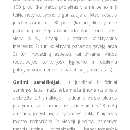
100 proc. (kai vietos projektas yra ne pelno ir jį
teikia nevyriausybinė organizacija ar kitas viešasis
juridinis asmuo); iki 80 proc. (kai projektas yra ne
pelno ir pareiškėjas nenurodo, kad atitinka bent
vieną iš šių kriterijų: 1) atitinka kolektyvinius
interesus; 2) turi kolektyvinį paramos gavėją arba
3) turi inovacinių aspektų, kai tinkama, vietos
(asociacijos teritorijos) lygmeniu ir užtikrina
galimybę visuomenei susipažinti su jų rezultatais).
Galimi pareiškėjai:
1) juridiniai ir fiziniai
asmenys: labai maža arba maža įmonė (taip kaip
apibrėžta LR smulkiojo ir vidutinio verslo plėtros
įstatyme); fizinis asmuo, ne jaunesnis nei 18 metų
amžiaus; įregistravę ir vykdantys veiklą Klaipėdos
miesto teritorijoje; 2) viešieji juridiniai asmenys:
nevyriausybinė organizacija, bendruomeninė