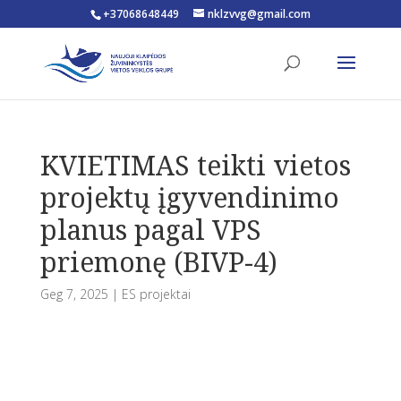
+37068648449
nklzvvg@gmail.com
Open toolbar
KVIETIMAS teikti vietos
projektų įgyvendinimo
planus pagal VPS
priemonę (BIVP-4)
Geg 7, 2025
|
ES projektai