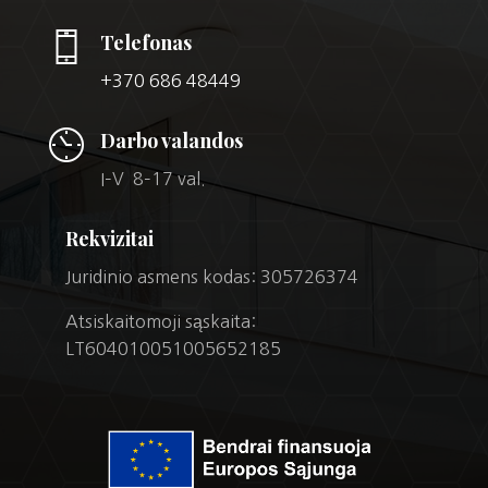
Telefonas
+370 686 48449
Darbo valandos
I–V 8–17 val.
Rekvizitai
Juridinio asmens kodas: 305726374
Atsiskaitomoji sąskaita:
LT604010051005652185