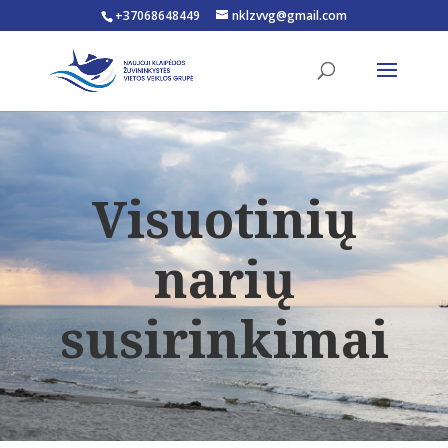
+37068648449
nklzvvg@gmail.com
Open toolbar
Visuotinių
narių
susirinkimai