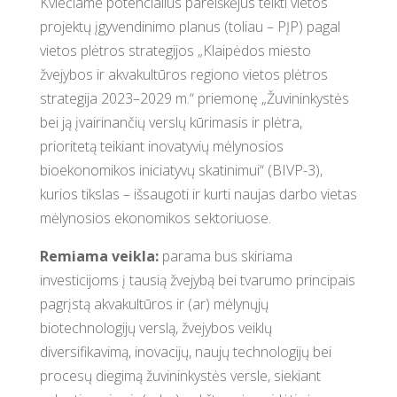
Kviečiame potencialius pareiškėjus teikti vietos
projektų įgyvendinimo planus (toliau – PĮP) pagal
vietos plėtros strategijos „Klaipėdos miesto
žvejybos ir akvakultūros regiono vietos plėtros
strategija 2023–2029 m.“ priemonę „Žuvininkystės
bei ją įvairinančių verslų kūrimasis ir plėtra,
prioritetą teikiant inovatyvių mėlynosios
bioekonomikos iniciatyvų skatinimui“ (BIVP-3),
kurios tikslas – išsaugoti ir kurti naujas darbo vietas
mėlynosios ekonomikos sektoriuose.
Remiama veikla:
parama bus skiriama
investicijoms į tausią žvejybą bei tvarumo principais
pagrįstą akvakultūros ir (ar) mėlynųjų
biotechnologijų verslą, žvejybos veiklų
diversifikavimą, inovacijų, naujų technologijų bei
procesų diegimą žuvininkystės versle, siekiant