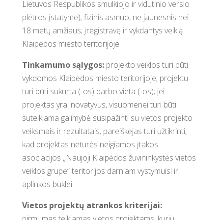
Lietuvos Respublikos smulkiojo ir vidutinio verslo
plėtros įstatyme); fizinis asmuo, ne jaunesnis nei
18 metų amžiaus; įregistravę ir vykdantys veiklą
Klaipėdos miesto teritorijoje.
Tinkamumo sąlygos:
projekto veiklos turi būti
vykdomos Klaipėdos miesto teritorijoje; projektu
turi būti sukurta (-os) darbo vieta (-os); jei
projektas yra inovatyvus, visuomenei turi būti
suteikiama galimybė susipažinti su vietos projekto
veiksmais ir rezultatais; pareiškėjas turi užtikrinti,
kad projektas neturės neigiamos įtakos
asociacijos „Naujoji Klaipėdos žuvininkystės vietos
veiklos grupė“ teritorijos darniam vystymuisi ir
aplinkos būklei.
Vietos projektų atrankos kriterijai:
pirmumas teikiamas vietos projektams, kurių