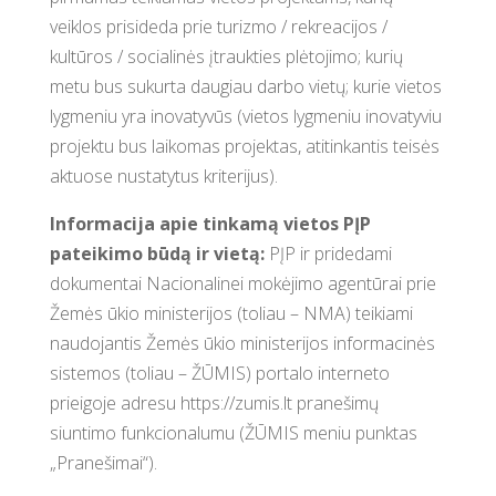
veiklos prisideda prie turizmo / rekreacijos /
kultūros / socialinės įtraukties plėtojimo; kurių
metu bus sukurta daugiau darbo vietų; kurie vietos
lygmeniu yra inovatyvūs (vietos lygmeniu inovatyviu
projektu bus laikomas projektas, atitinkantis teisės
aktuose nustatytus kriterijus).
Informacija apie tinkamą vietos PĮP
pateikimo būdą ir vietą:
PĮP ir pridedami
dokumentai Nacionalinei mokėjimo agentūrai prie
Žemės ūkio ministerijos (toliau – NMA) teikiami
naudojantis Žemės ūkio ministerijos informacinės
sistemos (toliau – ŽŪMIS) portalo interneto
prieigoje adresu https://zumis.lt pranešimų
siuntimo funkcionalumu (ŽŪMIS meniu punktas
„Pranešimai“).