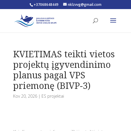
+37068648449
nklzvvg@gmail.com
Open toolbar
KVIETIMAS teikti vietos
projektų įgyvendinimo
planus pagal VPS
priemonę (BIVP-3)
Kov 20, 2026
|
ES projektai