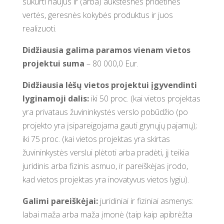
sukurti naujus ir (arba) aukštesnės pridėtinės
vertės, geresnės kokybės produktus ir juos
realizuoti.
Didžiausia galima paramos vienam vietos
projektui suma
– 80 000,0 Eur.
Didžiausia lėšų vietos projektui įgyvendinti
lyginamoji dalis:
iki 50 proc. (kai vietos projektas
yra privataus žuvininkystės verslo pobūdžio (po
projekto yra įsipareigojama gauti grynųjų pajamų);
iki 75 proc. (kai vietos projektas yra skirtas
žuvininkystės verslui plėtoti arba pradėti, jį teikia
juridinis arba fizinis asmuo, ir pareiškėjas įrodo,
kad vietos projektas yra inovatyvus vietos lygiu).
Galimi pareiškėjai:
juridiniai ir fiziniai asmenys:
labai maža arba maža įmonė (taip kaip apibrėžta