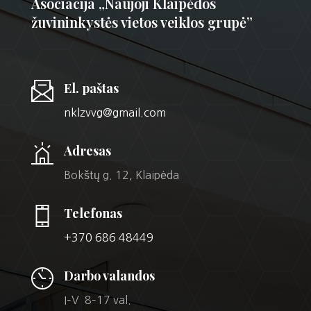
Asociacija „Naujoji Klaipėdos
žuvininkystės vietos veiklos grupė”
El. paštas
nklzvvg@gmail.com
Adresas
Bokštų g. 12, Klaipėda
Telefonas
+370 686 48449
Darbo valandos
I–V 8–17 val.