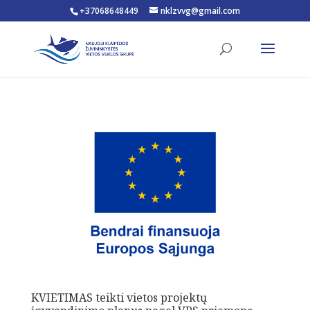
+37068648449
nklzvvg@gmail.com
Open toolbar
KVIETIMAS teikti vietos projektų