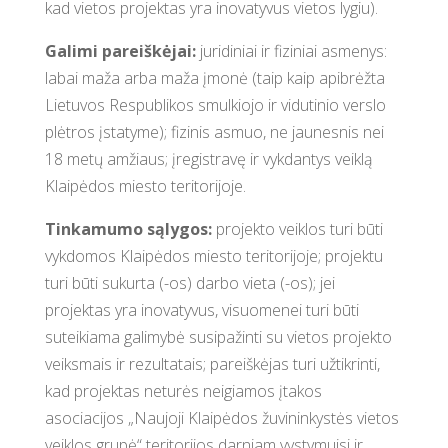
kad vietos projektas yra inovatyvus vietos lygiu).
Galimi pareiškėjai:
juridiniai ir fiziniai asmenys:
labai maža arba maža įmonė (taip kaip apibrėžta
Lietuvos Respublikos smulkiojo ir vidutinio verslo
plėtros įstatyme); fizinis asmuo, ne jaunesnis nei
18 metų amžiaus; įregistravę ir vykdantys veiklą
Klaipėdos miesto teritorijoje.
Tinkamumo sąlygos:
projekto veiklos turi būti
vykdomos Klaipėdos miesto teritorijoje; projektu
turi būti sukurta (-os) darbo vieta (-os); jei
projektas yra inovatyvus, visuomenei turi būti
suteikiama galimybė susipažinti su vietos projekto
veiksmais ir rezultatais; pareiškėjas turi užtikrinti,
kad projektas neturės neigiamos įtakos
asociacijos „Naujoji Klaipėdos žuvininkystės vietos
veiklos grupė“ teritorijos darniam vystymuisi ir