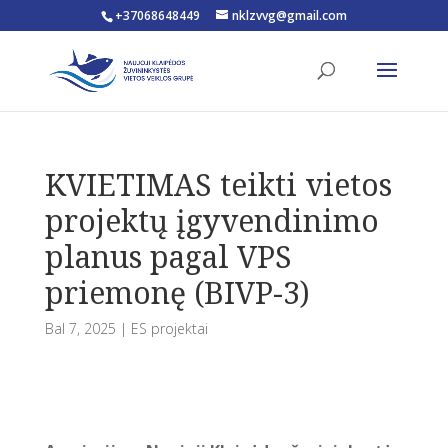
+37068648449
nklzvvg@gmail.com
Open toolbar
KVIETIMAS teikti vietos
projektų įgyvendinimo
planus pagal VPS
priemonę (BIVP-3)
Bal 7, 2025
|
ES projektai