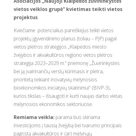
Asociacijos „Naujoji Klaipėdos žuvininkystės
vietos veiklos grupė“ kvietimas teikti vietos
projektus
Kviečiame potencialius pareiškėjus teikti vietos
projektų įgyvendinimo planus (toliau – PĮP) pagal
vietos plėtros strategijos „Klaipėdos miesto
žvejybos ir akvakultūros regiono vietos plėtros
strategija 2023–2029 m.“ priemonę „Žuvininkystės
bei ją įvairinančių verslų kūrimasis ir plėtra,
prioritetą teikiant inovatyvių mėlynosios
bioekonomikos iniciatyvų skatinimui“ (BIVP-3),
kurios tikslas – išsaugoti ir kurti naujas darbo vietas
mėlynosios ekonomikos sektoriuose.
Remiama veikla:
parama bus skiriama
investicijoms į tausią žvejybą bei tvarumo principais
pagrįstą akvakultūros ir (ar) mėlynųjų