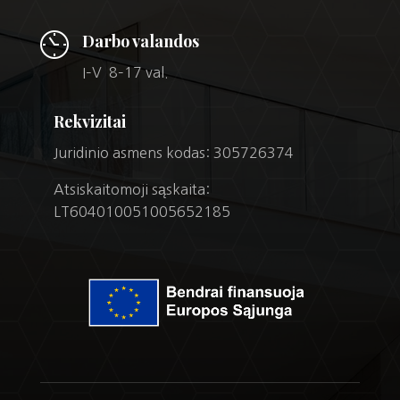
Darbo valandos
I–V 8–17 val.
Rekvizitai
Juridinio asmens kodas: 305726374
Atsiskaitomoji sąskaita:
LT604010051005652185