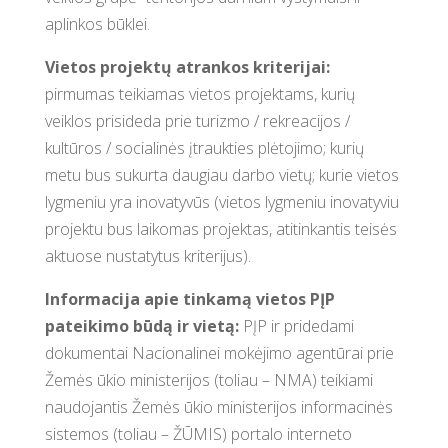
aplinkos būklei.
Vietos projektų atrankos kriterijai:
pirmumas teikiamas vietos projektams, kurių
veiklos prisideda prie turizmo / rekreacijos /
kultūros / socialinės įtraukties plėtojimo; kurių
metu bus sukurta daugiau darbo vietų; kurie vietos
lygmeniu yra inovatyvūs (vietos lygmeniu inovatyviu
projektu bus laikomas projektas, atitinkantis teisės
aktuose nustatytus kriterijus).
Informacija apie tinkamą vietos PĮP
pateikimo būdą ir vietą:
PĮP ir pridedami
dokumentai Nacionalinei mokėjimo agentūrai prie
Žemės ūkio ministerijos (toliau – NMA) teikiami
naudojantis Žemės ūkio ministerijos informacinės
sistemos (toliau – ŽŪMIS) portalo interneto