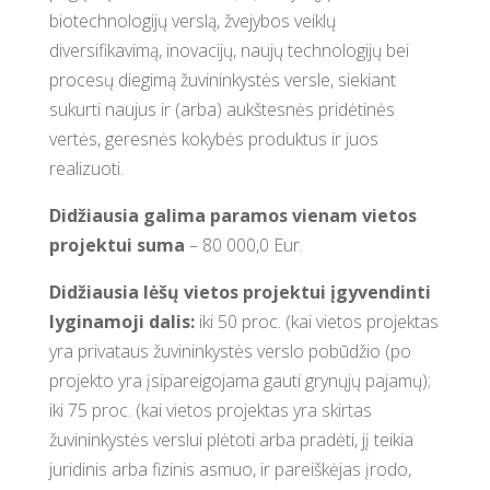
biotechnologijų verslą, žvejybos veiklų
diversifikavimą, inovacijų, naujų technologijų bei
procesų diegimą žuvininkystės versle, siekiant
sukurti naujus ir (arba) aukštesnės pridėtinės
vertės, geresnės kokybės produktus ir juos
realizuoti.
Didžiausia galima paramos vienam vietos
projektui suma
– 80 000,0 Eur.
Didžiausia lėšų vietos projektui įgyvendinti
lyginamoji dalis:
iki 50 proc. (kai vietos projektas
yra privataus žuvininkystės verslo pobūdžio (po
projekto yra įsipareigojama gauti grynųjų pajamų);
iki 75 proc. (kai vietos projektas yra skirtas
žuvininkystės verslui plėtoti arba pradėti, jį teikia
juridinis arba fizinis asmuo, ir pareiškėjas įrodo,